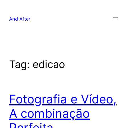
Pular
para
And After
o
conteúdo
Tag:
edicao
Fotografia e Vídeo,
A combinação
Perfeita