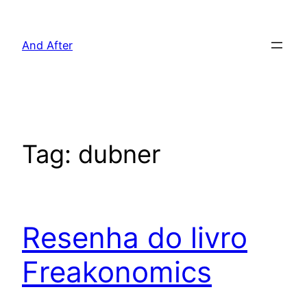
Pular
para
And After
o
conteúdo
Tag:
dubner
Resenha do livro
Freakonomics