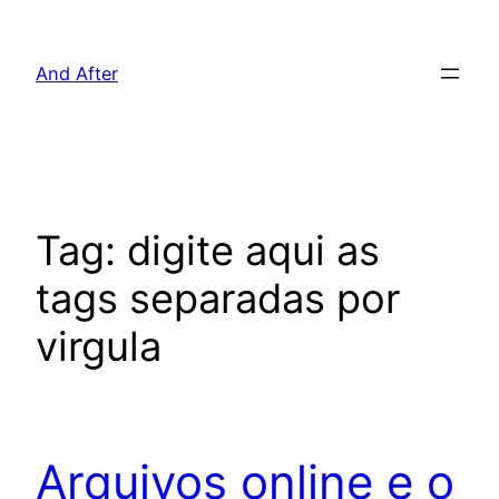
Pular
para
And After
o
conteúdo
Tag:
digite aqui as
tags separadas por
virgula
Arquivos online e o