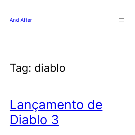
Pular
para
And After
o
conteúdo
Tag:
diablo
Lançamento de
Diablo 3