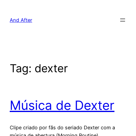
Pular
para
And After
o
conteúdo
Tag:
dexter
Música de Dexter
Clipe criado por fãs do seriado Dexter com a
música de abertura (Morning Routine).