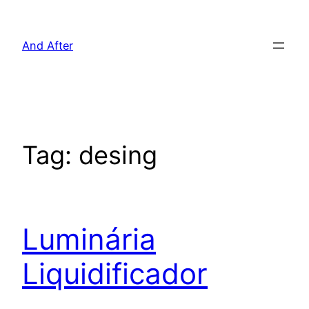
Pular
para
And After
o
conteúdo
Tag:
desing
Luminária
Liquidificador