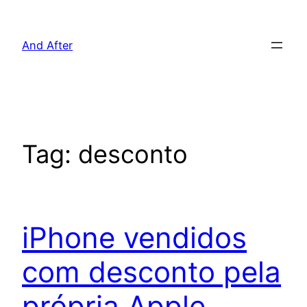
Pular
para
And After
o
conteúdo
Tag:
desconto
iPhone vendidos
com desconto pela
própria Apple