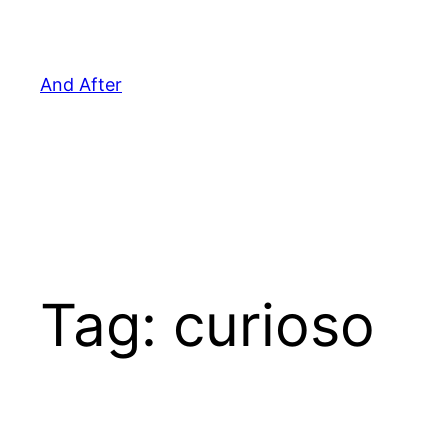
Pular
para
o
And After
conteúdo
Tag:
curioso