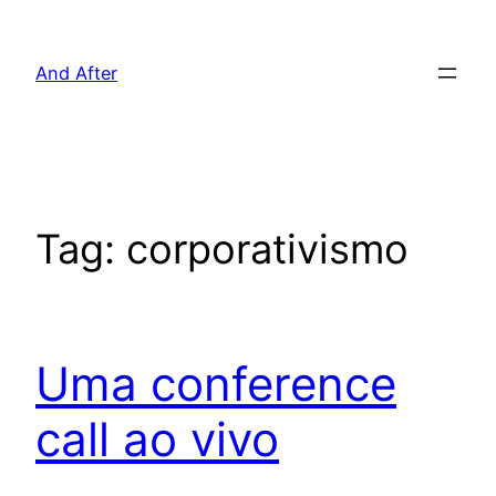
Pular
para
And After
o
conteúdo
Tag:
corporativismo
Uma conference
call ao vivo