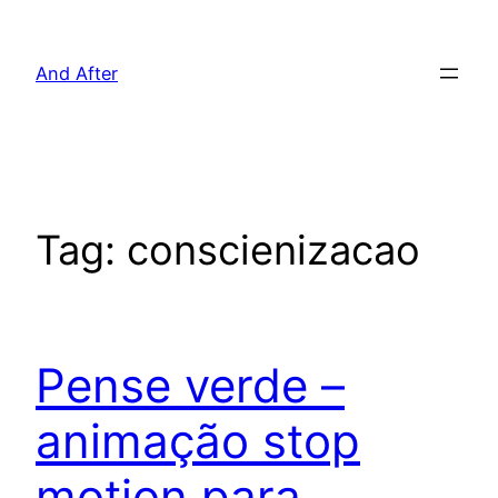
Pular
para
And After
o
conteúdo
Tag:
conscienizacao
Pense verde –
animação stop
motion para