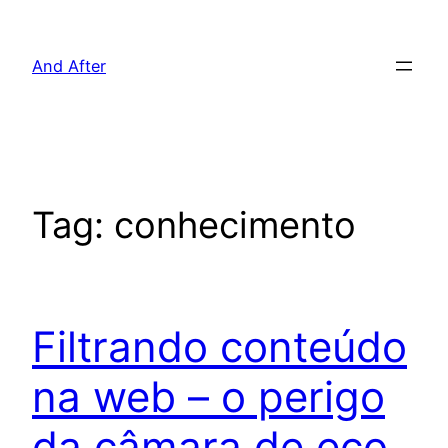
Pular
para
And After
o
conteúdo
Tag:
conhecimento
Filtrando conteúdo
na web – o perigo
da câmara de eco