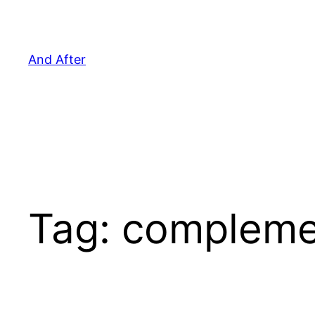
Pular
para
o
And After
conteúdo
Tag:
compleme