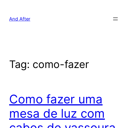
Pular
para
And After
o
conteúdo
Tag:
como-fazer
Como fazer uma
mesa de luz com
cabos de vassoura