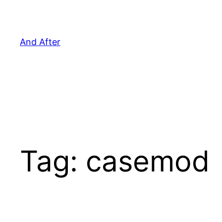
Pular
para
o
And After
conteúdo
Tag:
casemod