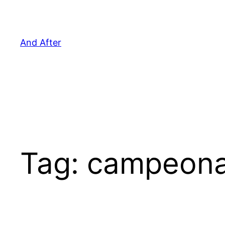
Pular
para
o
And After
conteúdo
Tag:
campeona