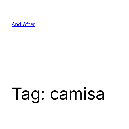
Pular
para
o
And After
conteúdo
Tag:
camisa