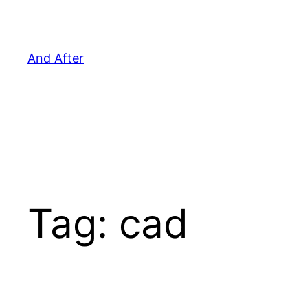
Pular
para
o
And After
conteúdo
Tag:
cad