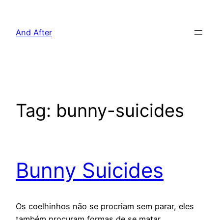
Pular
para
And After
o
conteúdo
Tag:
bunny-suicides
Bunny Suicides
Os coelhinhos não se procriam sem parar, eles
também procuram formas de se matar.