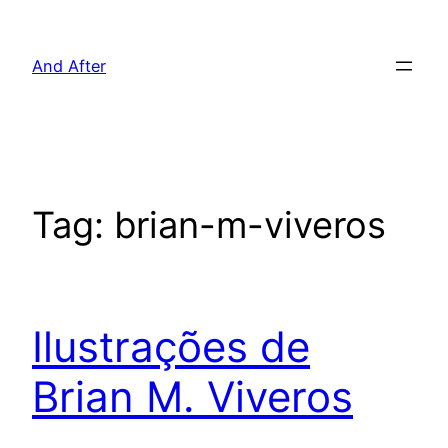
Pular
para
And After
o
conteúdo
Tag:
brian-m-viveros
Ilustrações de
Brian M. Viveros