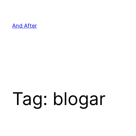
Pular
para
o
And After
conteúdo
Tag:
blogar