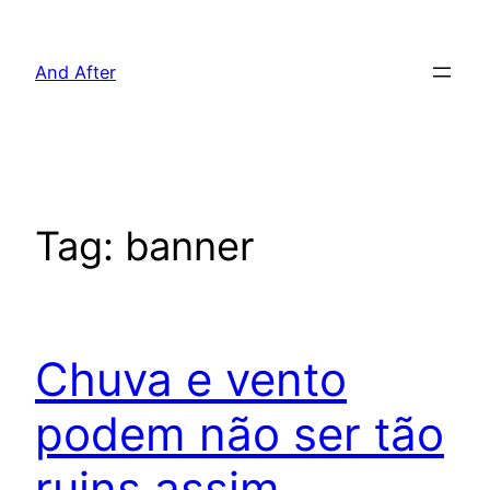
Pular
para
And After
o
conteúdo
Tag:
banner
Chuva e vento
podem não ser tão
ruins assim