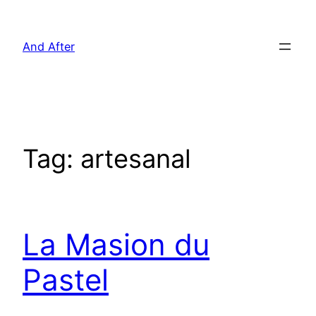
Pular
para
And After
o
conteúdo
Tag:
artesanal
La Masion du
Pastel