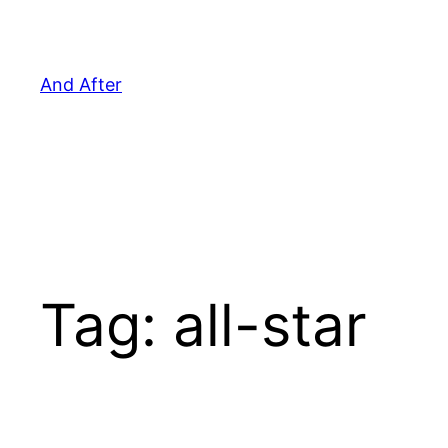
Pular
para
o
And After
conteúdo
Tag:
all-star