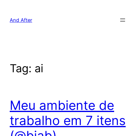
Pular
para
And After
o
conteúdo
Tag:
ai
Meu ambiente de
trabalho em 7 itens
(@biab)