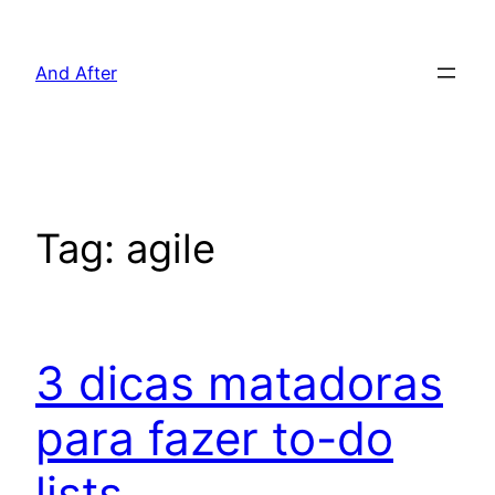
Pular
para
And After
o
conteúdo
Tag:
agile
3 dicas matadoras
para fazer to-do
lists