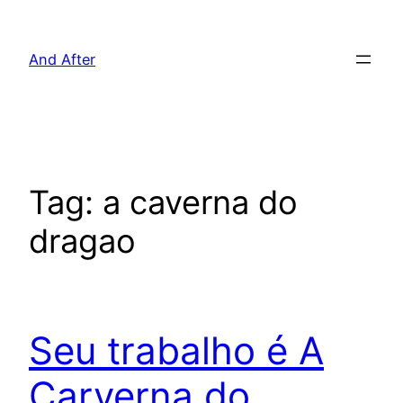
Pular
para
And After
o
conteúdo
Tag:
a caverna do
dragao
Seu trabalho é A
Carverna do