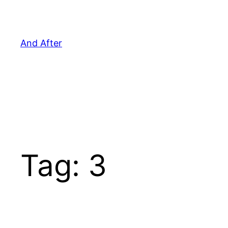
Pular
para
o
And After
conteúdo
Tag:
3