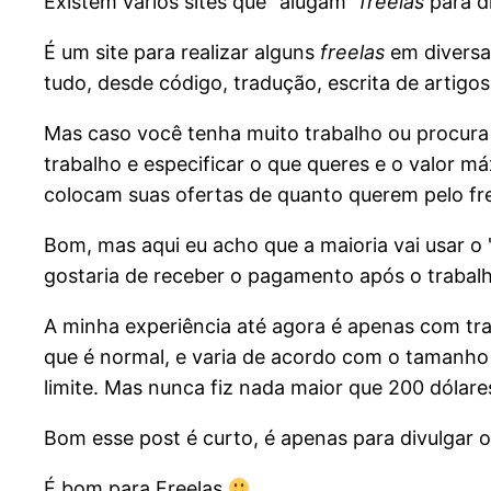
Existem vários sites que "alugam"
freelas
para d
É um site para realizar alguns
freelas
em diversa
tudo, desde código, tradução, escrita de artigos
Mas caso você tenha muito trabalho ou procur
trabalho e especificar o que queres e o valor m
colocam suas ofertas de quanto querem pelo free
Bom, mas aqui eu acho que a maioria vai usar o 
gostaria de receber o pagamento após o trabal
A minha experiência até agora é apenas com tra
que é normal, e varia de acordo com o tamanho 
limite. Mas nunca fiz nada maior que 200 dólare
Bom esse post é curto, é apenas para divulgar o 
É bom para Freelas