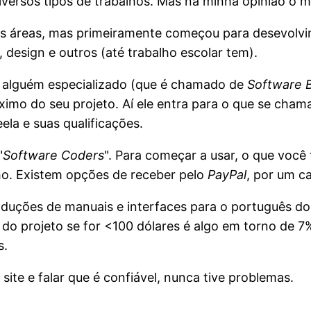
iversos tipos de trabalhos. Mas na minha opinião o m
s áreas, mas primeiramente começou para desevolvi
, design e outros (até trabalho escolar tem).
a alguém especializado (que é chamado de
Software 
áximo do seu projeto. Aí ele entra para o que se cha
la e suas qualificações.
"
Software Coders
". Para começar a usar, o que você
ho. Existem opções de receber pelo
PayPal
, por um ca
duções de manuais e interfaces para o português do 
do projeto se for <100 dólares é algo em torno de 7
s.
site e falar que é confiável, nunca tive problemas.