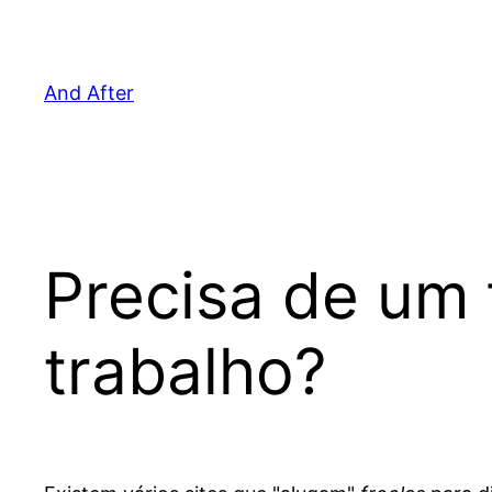
Pular
para
o
And After
conteúdo
Precisa de um 
trabalho?