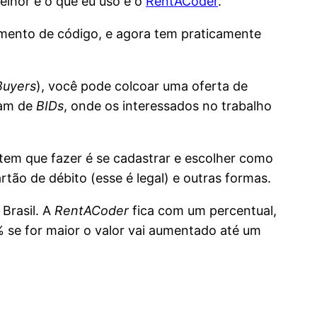
elhor e o que eu uso é o
RentACoder
.
mento de código, e agora tem praticamente
Buyers
), você pode colcoar uma oferta de
mam de
BIDs
, onde os interessados no trabalho
 tem que fazer é se cadastrar e escolher como
rtão de débito (esse é legal) e outras formas.
Brasil. A
RentACoder
fica com um percentual,
% se for maior o valor vai aumentado até um