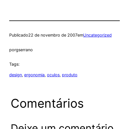
Publicado
22 de novembro de 2007
em
Uncategorized
por
gserrano
Tags:
design
, 
ergonomia
, 
oculos
, 
produto
Comentários
Deixe um comentário