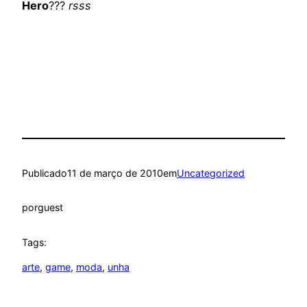
Hero
???
rsss
Publicado
11 de março de 2010
em
Uncategorized
por
guest
Tags:
arte
, 
game
, 
moda
, 
unha