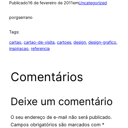
Publicado
16 de fevereiro de 2011
em
Uncategorized
por
gserrano
Tags:
cartao
, 
cartao-de-visita
, 
cartoes
, 
design
, 
design-grafico
, 
inspiracao
, 
referencia
Comentários
Deixe um comentário
O seu endereço de e-mail não será publicado.
Campos obrigatórios são marcados com
*