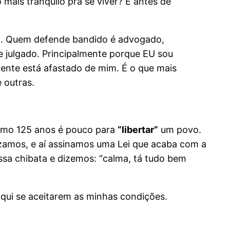
mais tranquilo pra se viver? E antes de
a. Quem defende bandido é advogado,
le julgado. Principalmente porque EU sou
ente está afastado de mim. É o que mais
 outras.
mo 125 anos é pouco para
“libertar”
um povo.
zamos, e aí assinamos uma Lei que acaba com a
sa chibata e dizemos: “calma, tá tudo bem
aqui se aceitarem as minhas condições.