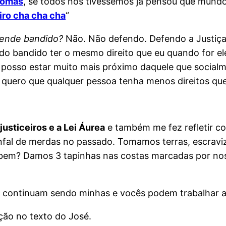
homas
, se todos nós tivéssemos já pensou que mundo 
eiro cha cha cha
“
ende bandido?
Não. Não defendo. Defendo a Justiç
o do bandido ter o mesmo direito que eu quando for e
posso estar muito mais próximo daquele que socialm
ão quero que qualquer pessoa tenha menos direitos que
justiceiros e a Lei Áurea
e também me fez refletir
co
nfal de merdas no passado. Tomamos terras, escravi
 bem? Damos 3 tapinhas nas costas marcadas por nos
ras continuam sendo minhas e vocês podem trabalhar 
ão no texto do José.