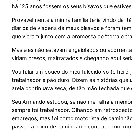
há 125 anos fossem os seus bisavós que estives
Provavelmente a minha família teria vindo da It
diários de viagens de meus bisavós e foram te
que vieram junto com a promessa de “terra e tra
Mas eles não estavam engaiolados ou acorrentad
viriam presos, maltratados e chegando aqui ser
Vou falar um pouco do meu falecido vô (e herói)
trabalhador e pão duro. Dizem as histórias qu
areia continuava seca, de tão mão fechada que
Seu Armando estudou, se não me falha a memória,
sempre foi trabalhador. Olhando em retrospecto é
empregos, mas foi como motorista de caminhão 
passou a dono de caminhão e contratou um moto