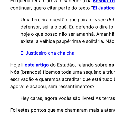
Eu queria ter a clareza e sabedoria da
Keshia T
continuar, quero citar parte do texto “
El Justic
Uma terceira questão que paira é:
você def
defensor, sei lá o quê. Eu defendo o direit
hoje o que posso não ser amanhã. Amanhã 
existe: a velhice paupérrima e solitária. N
El Justiceiro cha cha cha
Hoje li
este artigo
do Estadão, falando sobre
os 
Nós (brancos) fizemos toda uma sequência triu
escrivadão e queremos acreditar que está tudo
agora” e acabou, sem ressentimentos?
Hey caras, agora vocês são livres! As ter
Foi estes pontos que me chamaram mais a atenç