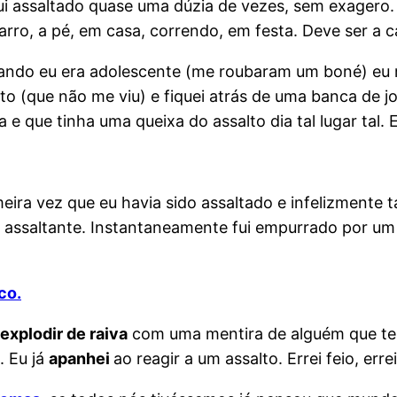
ui assaltado quase uma dúzia de vezes, sem exagero
rro, a pé, em casa, correndo, em festa. Deve ser a c
ndo eu era adolescente (me roubaram um boné) eu r
eito (que não me viu) e fiquei atrás de uma banca de 
ia e que tinha uma queixa do assalto dia tal lugar tal.
eira vez que eu havia sido assaltado e infelizmente 
assaltante. Instantaneamente fui empurrado por um dos
co.
explodir de raiva
com uma mentira de alguém que te 
. Eu já
apanhei
ao reagir a um assalto. Errei feio, erre