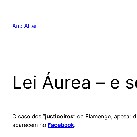
Pular
para
o
And After
conteúdo
Lei Áurea – e 
O caso dos “
justiceiros
” do Flamengo, apesar d
aparecem no
Facebook
.