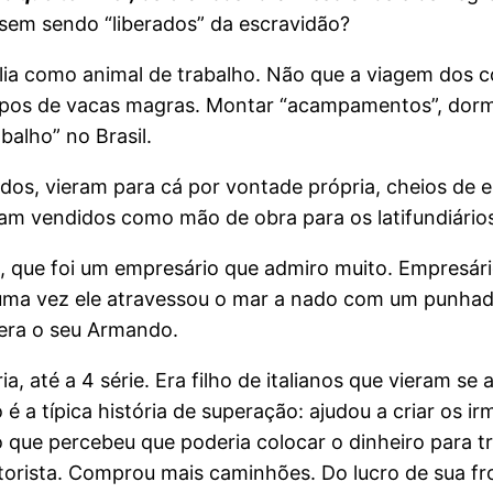
sem sendo “liberados” da escravidão?
ália como animal de trabalho. Não que a viagem dos co
mpos de vacas magras. Montar “acampamentos”, dormir
balho” no Brasil.
os, vieram para cá por vontade própria, cheios de 
iam vendidos como mão de obra para os latifundiário
, que foi um empresário que admiro muito. Empresári
e uma vez ele atravessou o mar a nado com um punhad
 era o seu Armando.
 até a 4 série. Era filho de italianos que vieram se
 a típica história de superação: ajudou a criar os ir
que percebeu que poderia colocar o dinheiro para tr
rista. Comprou mais caminhões. Do lucro de sua fro