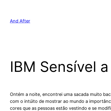
Pular
para
o
And After
conteúdo
IBM Sensível a
Ontém a noite, encontrei uma sacada muito ba
com o intúito de mostrar ao mundo a importância
cores que as pessoas estão vestindo e se modif