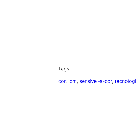
Tags:
cor
, 
ibm
, 
sensivel-a-cor
, 
tecnolog