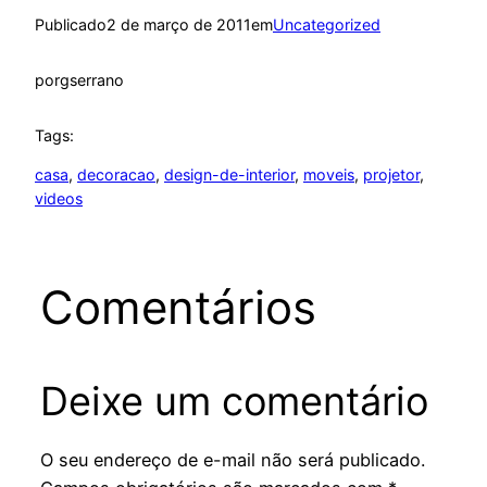
Publicado
2 de março de 2011
em
Uncategorized
por
gserrano
Tags:
casa
, 
decoracao
, 
design-de-interior
, 
moveis
, 
projetor
, 
videos
Comentários
Deixe um comentário
O seu endereço de e-mail não será publicado.